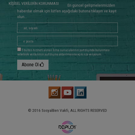
KİŞİSEL VERİLERİN KORUNMASI
En güncel gelişmelerimizden
haberdar olmak için lütfen aşağıdaki butona tıklayın ve kayıt
olun...
E-bülten hizmeti alınan firma sunucularının yurt dışında bulunması
sebebiyle verilerimin yurt dışına aktarılmasına açık rıza veriyorum.
Abone Ol
© 2016 SosyalBen Vakfı, ALL RIGHTS RESERVED
www.deploy.com.tr