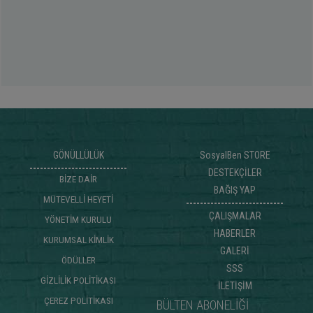
GÖNÜLLÜLÜK
SosyalBen STORE
DESTEKÇİLER
BİZE DAİR
BAĞIŞ YAP
MÜTEVELLİ HEYETİ
ÇALIŞMALAR
YÖNETİM KURULU
HABERLER
KURUMSAL KİMLİK
GALERİ
ÖDÜLLER
SSS
GİZLİLİK POLİTİKASI
İLETİŞİM
ÇEREZ POLİTİKASI
BÜLTEN ABONELİĞİ