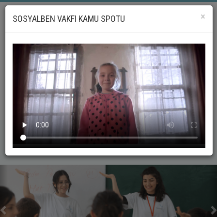
×
SOSYALBEN VAKFI KAMU SPOTU
LG
_geri
_