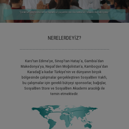
"Çocukları, paylaşmaları ve toplumsal yaşam bilinci kazanmaları yönünde destekliyoruz."
NERELERDEYİZ?
Kars’tan Edirne’ye, Sinop’tan Hatay’a, Gambia’dan
Makedonya’ya, Nepal’den Moğolistan’a, Kamboçya’dan
Karadağ’a kadar Türkiye’nin ve dünyanın birçok
bölgesinde çalışmalar gerçekleştiren SosyalBen Vakfı,
bu çalışmalar için gerekli bütçeyi sponsorlar, bağışlar,
SosyalBen Store ve SosyalBen Akademi aracılığı ile
temin etmektedir.