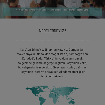
"Çocukları, paylaşmaları ve toplumsal yaşam bilinci kazanmaları yönünde destekliyoruz."
NERELERDEYİZ?
Kars’tan Edirne’ye, Sinop’tan Hatay’a, Gambia’dan
Makedonya’ya, Nepal’den Moğolistan’a, Kamboçya’dan
Karadağ’a kadar Türkiye’nin ve dünyanın birçok
bölgesinde çalışmalar gerçekleştiren SosyalBen Vakfı,
bu çalışmalar için gerekli bütçeyi sponsorlar, bağışlar,
SosyalBen Store ve SosyalBen Akademi aracılığı ile
temin etmektedir.