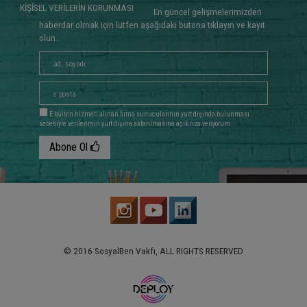
KİŞİSEL VERİLERİN KORUNMASI
En güncel gelişmelerimizden
haberdar olmak için lütfen aşağıdaki butona tıklayın ve kayıt
olun...
E-bülten hizmeti alınan firma sunucularının yurt dışında bulunması
sebebiyle verilerimin yurt dışına aktarılmasına açık rıza veriyorum.
Abone Ol
© 2016 SosyalBen Vakfı, ALL RIGHTS RESERVED
www.deploy.com.tr