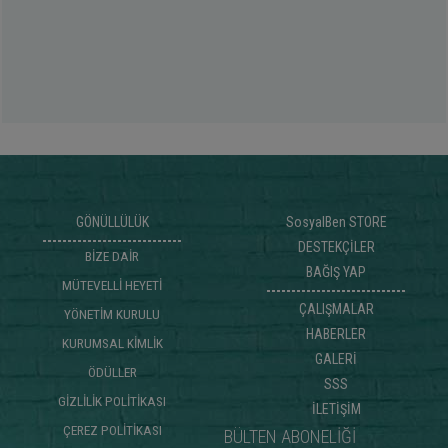
GÖNÜLLÜLÜK
SosyalBen STORE
DESTEKÇİLER
BİZE DAİR
BAĞIŞ YAP
MÜTEVELLİ HEYETİ
ÇALIŞMALAR
YÖNETİM KURULU
HABERLER
KURUMSAL KİMLİK
GALERİ
ÖDÜLLER
SSS
GİZLİLİK POLİTİKASI
İLETİŞİM
ÇEREZ POLİTİKASI
BÜLTEN ABONELİĞİ