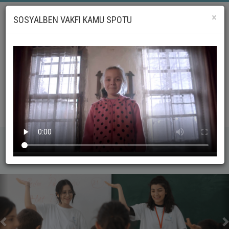
×
SOSYALBEN VAKFI KAMU SPOTU
LG
_geri
_