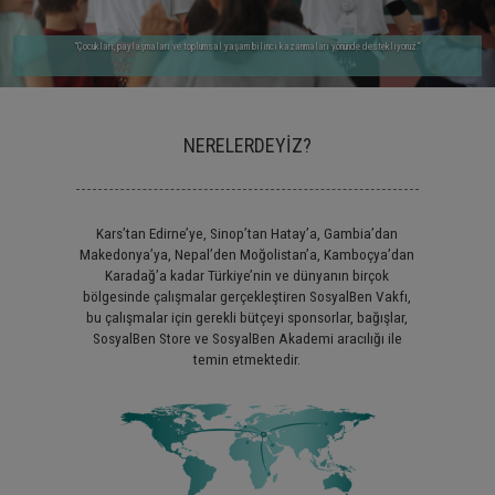
"Çocukları, paylaşmaları ve toplumsal yaşam bilinci kazanmaları yönünde destekliyoruz."
NERELERDEYİZ?
Kars’tan Edirne’ye, Sinop’tan Hatay’a, Gambia’dan
Makedonya’ya, Nepal’den Moğolistan’a, Kamboçya’dan
Karadağ’a kadar Türkiye’nin ve dünyanın birçok
bölgesinde çalışmalar gerçekleştiren SosyalBen Vakfı,
bu çalışmalar için gerekli bütçeyi sponsorlar, bağışlar,
SosyalBen Store ve SosyalBen Akademi aracılığı ile
temin etmektedir.