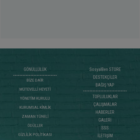
GÖNÜLLÜLÜK
SosyalBen STORE
DESTEKÇİLER
BİZE DAİR
BAĞIŞ YAP
MÜTEVELLİ HEYETİ
TOPLULUKLAR
YÖNETİM KURULU
ÇALIŞMALAR
KURUMSAL KİMLİK
HABERLER
ZAMAN TÜNELİ
GALERİ
ÖDÜLLER
SSS
GİZLİLİK POLİTİKASI
İLETİŞİM