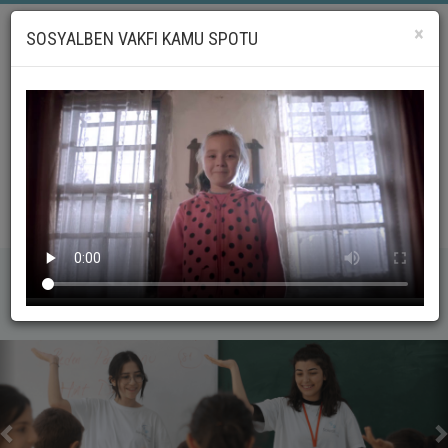
×
SOSYALBEN VAKFI KAMU SPOTU
LG
_geri
_