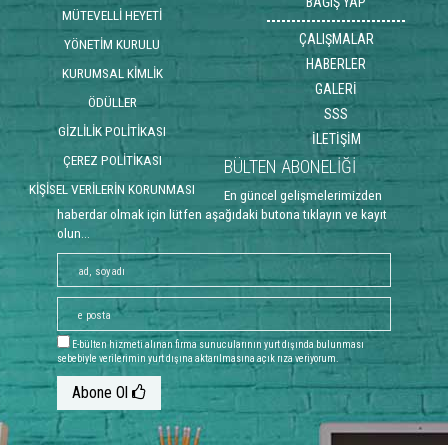
BAĞIŞ YAP
MÜTEVELLİ HEYETİ
ÇALIŞMALAR
YÖNETİM KURULU
HABERLER
KURUMSAL KİMLİK
GALERİ
ÖDÜLLER
SSS
GİZLİLİK POLİTİKASI
İLETİŞİM
ÇEREZ POLİTİKASI
BÜLTEN ABONELİĞİ
KİŞİSEL VERİLERİN KORUNMASI
En güncel gelişmelerimizden
haberdar olmak için lütfen aşağıdaki butona tıklayın ve kayıt
olun...
E-bülten hizmeti alınan firma sunucularının yurt dışında bulunması
sebebiyle verilerimin yurt dışına aktarılmasına açık rıza veriyorum.
Abone Ol