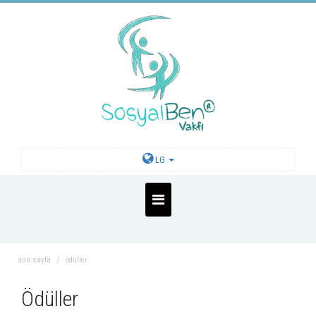
LG
ana sayfa
ödüller
Ödüller