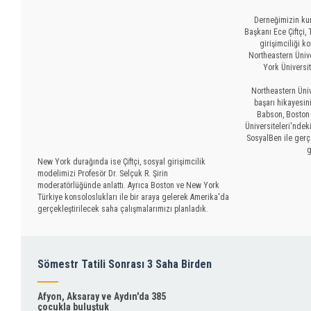
Derneğimizin ku
Başkanı Ece Çiftçi,
girişimciliği 
Northeastern Üniv
York Üniversi
Northeastern Üniv
başarı hikayesini
Babson, Boston 
Üniversiteleri'ndek
SosyalBen ile gerçe
g
New York durağında ise Çiftçi, sosyal girişimcilik
modelimizi Profesör Dr. Selçuk R. Şirin
moderatörlüğünde anlattı. Ayrıca Boston ve New York
Türkiye konsoloslukları ile bir araya gelerek Amerika'da
gerçekleştirilecek saha çalışmalarımızı planladık.
Sömestr Tatili Sonrası 3 Saha Birden
Afyon, Aksaray ve Aydın'da 385
çocukla buluştuk