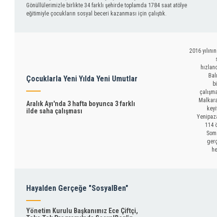
Gönüllülerimizle birlikte 34 farklı şehirde toplamda 1784 saat atölye
eğitimiyle çocukların sosyal beceri kazanması için çalıştık.
2016 yılının
hızland
Bal
Çocuklarla Yeni Yılda Yeni Umutlar
bi
çalışma
Malkara
Aralık Ayı'nda 3 hafta boyunca 3 farklı
keyi
ilde saha çalışması
Yenipaza
114 ö
Soma
ger
he
Hayalden Gerçeğe "SosyalBen"
Yönetim Kurulu Başkanımız Ece Çiftçi,