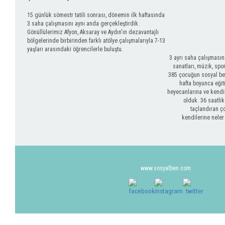
15 günlük sömestr tatili sonrası, dönemin ilk haftasında
3 saha çalışmasını aynı anda gerçekleştirdik.
Gönüllülerimiz Afyon, Aksaray ve Aydın'ın dezavantajlı
bölgelerinde birbirinden farklı atölye çalışmalarıyla 7-13
yaşları arasındaki öğrencilerle buluştu.
3 ayrı saha çalışmasın
sanatları, müzik, spo
385 çocuğun sosyal ben
hafta boyunca eğit
heyecanlarına ve kendil
olduk. 36 saatlik
taçlandıran ç
kendilerine neler
www.sosyalben.com