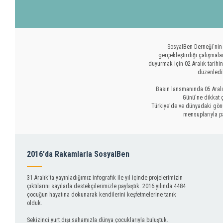
SosyalBen Derneği'nin
gerçekleştirdiği çalışmala
duyurmak için 02 Aralık tarihin
düzenledi
Basın lansmanında 05 Aralı
Günü'ne dikkat 
Türkiye'de ve dünyadaki gönü
mensuplarıyla pa
2016'da Rakamlarla SosyalBen
31 Aralık'ta yayınladığımız infografik ile yıl içinde projelerimizin
çıktılarını sayılarla destekçilerimizle paylaştık. 2016 yılında 4484
çocuğun hayatına dokunarak kendilerini keşfetmelerine tanık
olduk.
Sekizinci yurt dışı sahamızla dünya çocuklarıyla buluştuk.