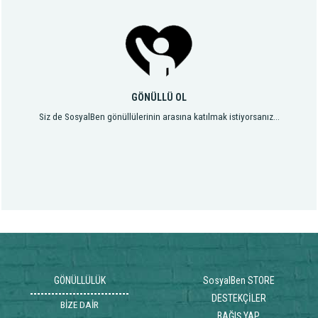
GÖNÜLLÜ OL
Siz de SosyalBen gönüllülerinin arasına katılmak istiyorsanız...
GÖNÜLLÜLÜK
SosyalBen STORE
DESTEKÇİLER
BİZE DAİR
BAĞIŞ YAP