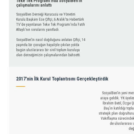
Teke Tek Programı'nda SosyalBen'in
çalışmalarını anlattı
SosyalBen Derneği Kurucusu ve Yönetim
Kurulu Başkanı Ece Çiftçi, 6 Aralık'ta Habertürk
TV'de yayınlanan Teke Tek Programı'nda Fatih
Altaylı'nın sorularını yanıtladı.
SosyalBen'in nasıl doğduğunu anlatan Çiftçi, 14
yaşında bir çocuğun hayaliyle çıkılan yolda
bugün uluslararası bir sivil toplum kuruluşu
olan derneğimizin çalışmalarından bahsetti.
2017'nin İlk Kurul Toplantısını Gerçekleştirdik
SosyalBen'in yeni mer
araya geldik. YK üyeler
İbrahim Betil, Özge Ç
Baş'ın katıldığı topl
stratejik plan doğrultu
Vakıflaşma sürecindek
de uluslararası 
değ