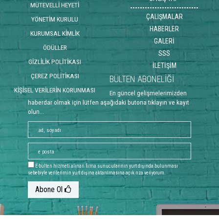
MÜTEVELLİ HEYETİ
ÇALIŞMALAR
YÖNETİM KURULU
HABERLER
KURUMSAL KİMLİK
GALERİ
ÖDÜLLER
SSS
GİZLİLİK POLİTİKASI
İLETİŞİM
ÇEREZ POLİTİKASI
BÜLTEN ABONELİĞİ
KİŞİSEL VERİLERİN KORUNMASI
En güncel gelişmelerimizden
haberdar olmak için lütfen aşağıdaki butona tıklayın ve kayıt
olun...
E-bülten hizmeti alınan firma sunucularının yurt dışında bulunması
sebebiyle verilerimin yurt dışına aktarılmasına açık rıza veriyorum.
Abone Ol