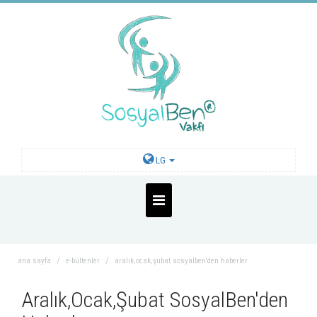
LG
ana sayfa
e-bültenler
aralık,ocak,şubat sosyalben'den haberler
Aralık,Ocak,Şubat SosyalBen'den